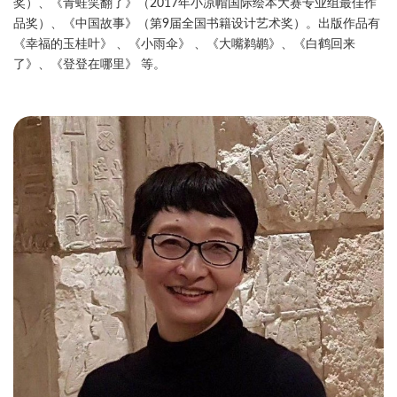
奖）、《青蛙笑翻了》（2017年小凉帽国际绘本大赛专业组最佳作
品奖）、《中国故事》（第9届全国书籍设计艺术奖）。出版作品有
《幸福的玉桂叶》 、《小雨伞》 、《大嘴鹈鹕》、《白鹤回来
了》、《登登在哪里》 等。