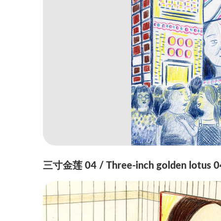
三寸金莲 04 / Three-inch golden lotus 0