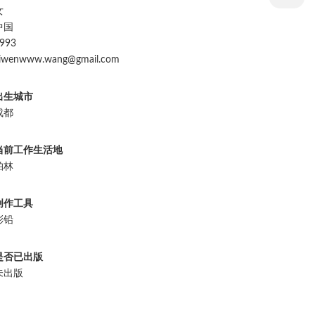
女
中国
993
iwenwww.wang@gmail.com
出生城市
成都
当前工作生活地
柏林
创作工具
彩铅
是否已出版
未出版