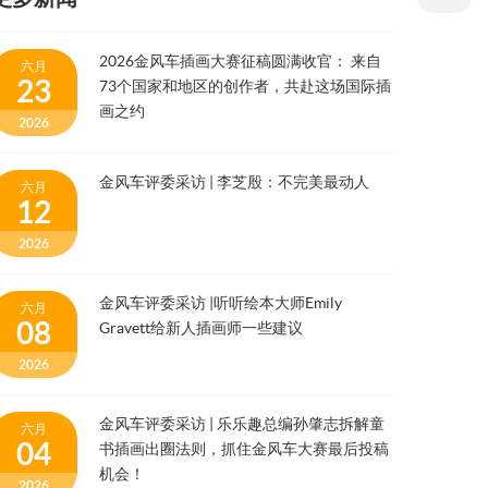
2026金风车插画大赛征稿圆满收官： 来自
六月
23
73个国家和地区的创作者，共赴这场国际插
画之约
2026
金风车评委采访 | 李芝殷：不完美最动人
六月
12
2026
金风车评委采访 |听听绘本大师Emily
六月
08
Gravett给新人插画师一些建议
2026
金风车评委采访 | 乐乐趣总编孙肇志拆解童
六月
04
书插画出圈法则，抓住金风车大赛最后投稿
机会！
2026