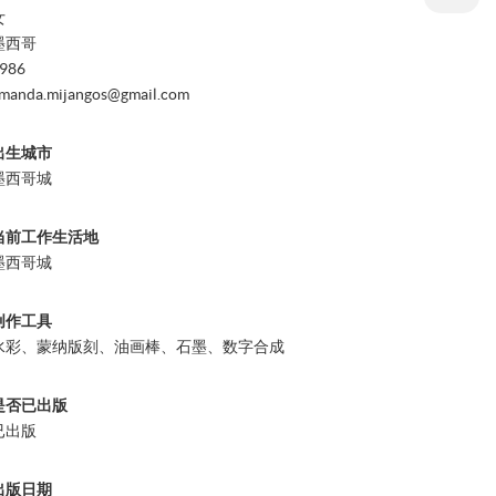
女
墨西哥
986
manda.mijangos@gmail.com
出生城市
墨西哥城
当前工作生活地
墨西哥城
创作工具
水彩、蒙纳版刻、油画棒、石墨、数字合成
是否已出版
已出版
出版日期