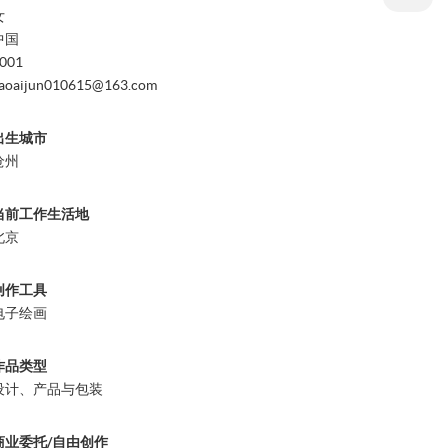
女
中国
001
aoaijun010615@163.com
出生城市
沧州
当前工作生活地
北京
创作工具
电子绘画
作品类型
设计、产品与包装
商业委托/自由创作