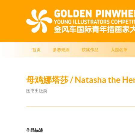
首页
参赛规则
获奖作品
入围名单
母鸡娜塔莎 / Natasha the He
图书出版类
作品描述