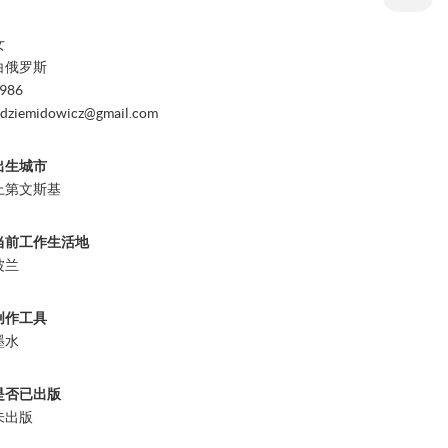
女
白俄罗斯
986
.dziemidowicz@gmail.com
出生城市
上第文斯基
当前工作生活地
波兰
创作工具
墨水
是否已出版
未出版