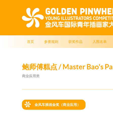
首页
参赛规则
获奖作品
入围名单
鲍师傅糕点 / Master Bao's Pa
商业应用类
金风车插画金奖（商业应用）