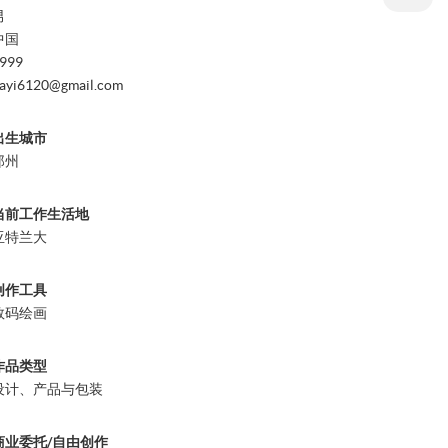
男
中国
999
iayi6120@gmail.com
出生城市
郑州
当前工作生活地
亚特兰大
创作工具
数码绘画
作品类型
设计、产品与包装
商业委托/自由创作