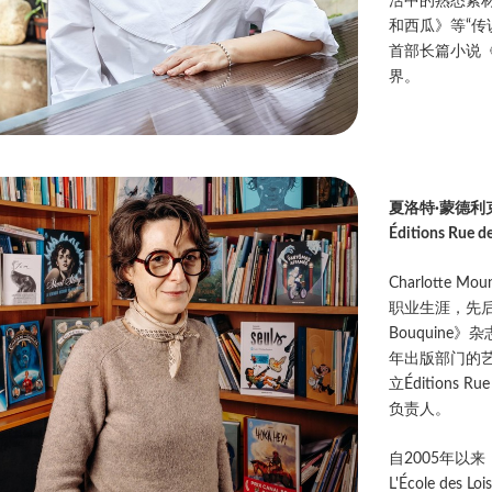
活中的熟悉素
和西瓜》等“
首部长篇小说
界。
夏洛特·蒙德利
Éditions Ru
Charlotte 
职业生涯，先后担
Bouquine》
年出版部门的艺术总
立Éditions
负责人。
自2005年以来，她还
L'École d