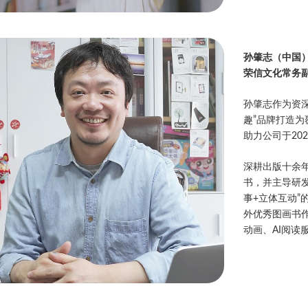
孙肇志（中国
荣信文化常务
孙肇志作为资
趣”品牌打造为
助力公司于20
深耕出版十余
书，并主导研
事+立体互动”
外优秀图画书作
动画、AI阅读