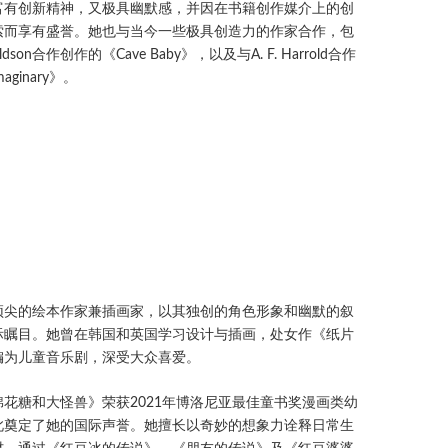
富有创新精神，又极具幽默感，并因在书籍创作媒介上的创
索而享有盛誉。她也与当今一些极具创造力的作家合作，包
naldson合作创作的《Cave Baby》，以及与A. F. Harrold合作
aginary》。
）
顶尖的绘本作家兼插画家，以其独创的角色形象和幽默的叙
际瞩目。她曾在韩国和英国学习设计与插画，处女作《纸片
编为儿童音乐剧，深受大众喜爱。
花糖和大怪兽》荣获2021年博洛尼亚最佳童书奖漫画类幼
此奠定了她的国际声誉。她擅长以奇妙的想象力诠释日常生