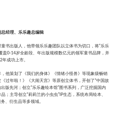
）
副总经理、乐乐趣总编辑
深童书出版人，他带领乐乐趣团队以立体书为切口，将“乐乐
覆盖0-14岁全龄段、年出版规模数亿元的领军童书品牌，并
22年成功上市。
年，他策划了《我们的身体》《情绪小怪兽》等现象级畅销
发《过年啦！》《大闹天宫》等原创立体书，开创了“中国故
的出版先河；创立“乐乐趣绘本馆”图书系列，广泛挖掘国内
品；主导创立“莉莉兰的小虫虫”IP生态，系统布局绘本、
服务、衍生品等多领域。