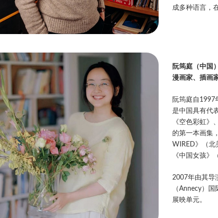
成多种语言，
阮筠庭（中国
漫画家、插画
阮筠庭自199
是中国具有代
《空色彩虹》
的第一本画集，
WIRED》（北美）、
《中国女孩》（
2007年由其导
（Annecy
展映单元。