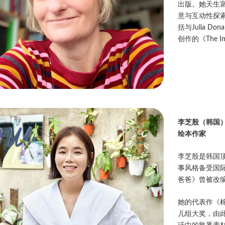
出版。她天生
意与互动性探
括与Julia Do
创作的《The Im
李芝殷（韩国
绘本作家
李芝殷是韩国
事风格备受国
爸爸》曾被改
她的代表作《棉
儿组大奖，由