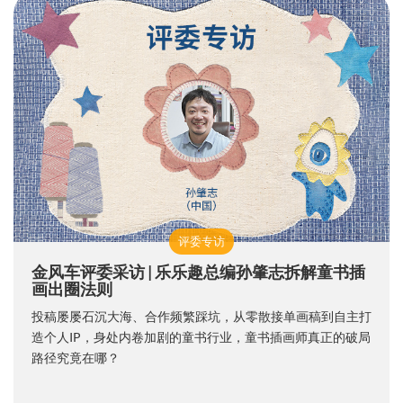
评委专访
金风车评委采访 | 乐乐趣总编孙肇志拆解童书插
画出圈法则
投稿屡屡石沉大海、合作频繁踩坑，从零散接单画稿到自主打
造个人IP，身处内卷加剧的童书行业，童书插画师真正的破局
路径究竟在哪？