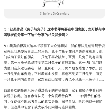
© Stefano Di Cristofaro
Q：获奖作品《兔子与兔子》这本书即将要在中国出版，您可以与中
国读者们分享一下这个故事的相关背景吗？
A：
我真的很高兴这本书获得了大众选择奖！我的想法是创造易于识
别并且容易使读者爱上的角色。兔子与兔子在河岸边偶然相遇，他
们成为了最好的朋友：一只兔子喜欢跳舞，而另一只兔子则有些害
羞，第一只兔子总是猜测第二只兔子的喜怒哀乐。这一切让我们以
为他们会永远玩耍在一起，直到有一天，两个朋友爆发了争执。第
一只兔子向东奔跑，它对着东山发誓，再也不见第二只兔子；而另
一只兔子则向西奔跑，它对着西山发誓，再也不见第一只兔子了……
我最喜欢的是两只兔子通过镜子的神秘相遇，它们在镜子中看到并
发现了彼此。这有点像从另一个角度看待自己——一种揭示性的练
习，促使你不断思考自己的真实身份、探寻自我。听起来似乎很简
单，但这其中包含了或大或小的问题与选择困境。